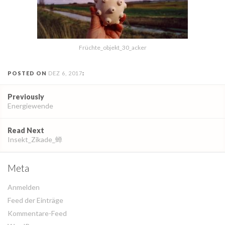
Früchte_objekt_30_acker
POSTED ON
DEZ 6, 2017
:
Post
Previously
navigation
Energiewende
Read Next
Insekt_Zikade_蝉
Meta
Anmelden
Feed der Einträge
Kommentare-Feed